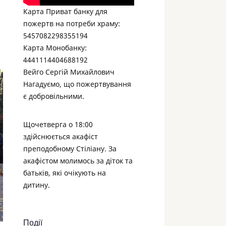
Карта Приват банку для
пожертв на потреби храму:
5457082298355194
Карта Монобанку:
4441114404688192
Вейго Сергій Михайлович
Нагадуємо, що пожертвування
є добровільними.
Щочетверга о 18:00
здійснюється акафіст
преподобному Стіліану. За
акафістом молимось за діток та
батьків, які очікують на
дитину.
Події