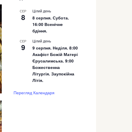
Цілий день
СЕР
8
8 серпня. Субота.
16:00 Всенічне
бдіння.
Цілий день
СЕР
9
9 серпня. Неділя. 8:00
Акафіст Божій Матері
Єрусалимська. 9:00
Божественна
Літургія. Заупокійна
Літія.
Перегляд Календаря