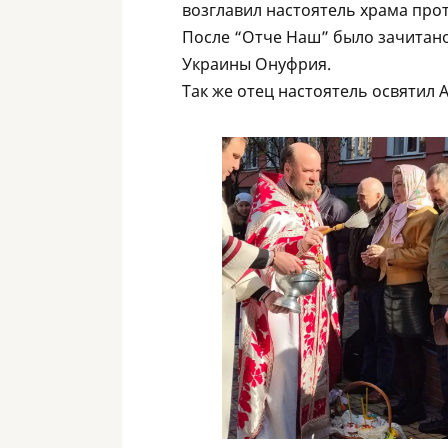
возглавил настоятель храма про
После “Отче Наш” было зачитано
Украины Онуфрия.
Так же отец настоятель освятил 