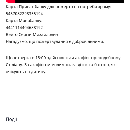
Карта Приват банку для пожертв на потреби храму:
5457082298355194
Карта Монобанку:
4441114404688192
Вейго Сергій Михайлович
Нагадуємо, що пожертвування є добровільними.
Щочетверга о 18:00 здійснюється акафіст преподобному
Стіліану. За акафістом молимось за діток та батьків, які
очікують на дитину.
Події