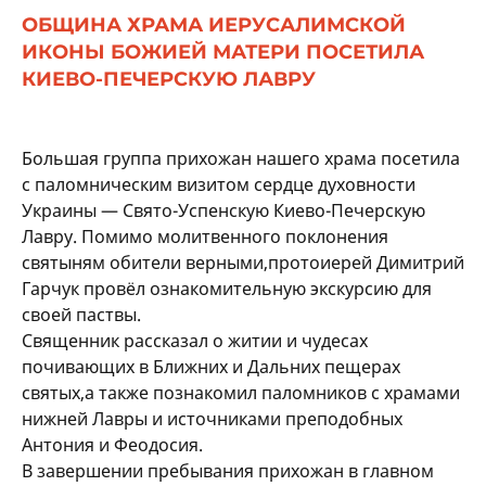
ОБЩИНА ХРАМА ИЕРУСАЛИМСКОЙ
ИКОНЫ БОЖИЕЙ МАТЕРИ ПОСЕТИЛА
КИЕВО-ПЕЧЕРСКУЮ ЛАВРУ
Большая группа прихожан нашего храма посетила
с паломническим визитом сердце духовности
Украины — Свято-Успенскую Киево-Печерскую
Лавру. Помимо молитвенного поклонения
святыням обители верными,протоиерей Димитрий
Гарчук провёл ознакомительную экскурсию для
своей паствы.
Священник рассказал о житии и чудесах
почивающих в Ближних и Дальних пещерах
святых,а также познакомил паломников с храмами
нижней Лавры и источниками преподобных
Антония и Феодосия.
В завершении пребывания прихожан в главном