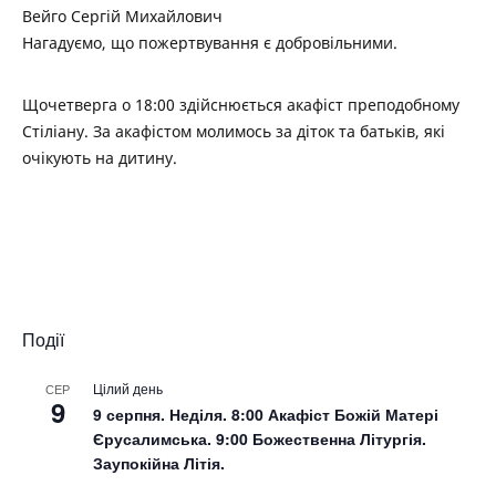
Вейго Сергій Михайлович
Нагадуємо, що пожертвування є добровільними.
Щочетверга о 18:00 здійснюється акафіст преподобному
Стіліану. За акафістом молимось за діток та батьків, які
очікують на дитину.
Події
Цілий день
СЕР
9
9 серпня. Неділя. 8:00 Акафіст Божій Матері
Єрусалимська. 9:00 Божественна Літургія.
Заупокійна Літія.