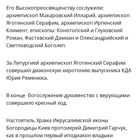
Его Высокопреосвященству сослужили:
архиепископ Макаровский Илларий, архиепископ
Яготинский Серафим, архиепископ Ирпенский
Климент, епископы: Конотопский и Глуховский
Роман, Фастовский Дамиан и Олександрийский и
Светловодский Боголеп.
За Литургией архиепископ Яготинский Серафим
совершил диаконскую хиротонию выпускника КДА
Юрия Ременюка.
В конце богослужения духовенство с верующими
совершило кресный ход.
Настоятель Храма Иерусалимской иконы
Богородицы Киев протоиерей Димитрий Гарчук,
как в прошлом первый иподиакон владыки