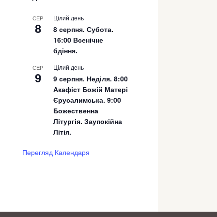
Цілий день
СЕР
8
8 серпня. Субота.
16:00 Всенічне
бдіння.
Цілий день
СЕР
9
9 серпня. Неділя. 8:00
Акафіст Божій Матері
Єрусалимська. 9:00
Божественна
Літургія. Заупокійна
Літія.
Перегляд Календаря