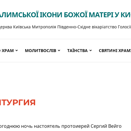
АЛИМСЬКОЇ ІКОНИ БОЖОЇ МАТЕРІ У К
ерква Київська Митрополія Південно-Східне вікаріатство Голосі
 ХРАМ
МОЛИТВОСЛІВ
ТАЇНСТВА
СВЯТИНІ ХРАМ
ИТУРГИЯ
огоднюю ночь настоятель протоиерей Сергий Вейго