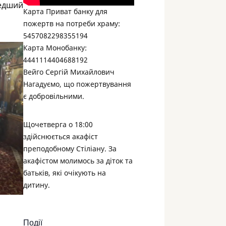
шедший
Карта Приват банку для
пожертв на потреби храму:
5457082298355194
Карта Монобанку:
4441114404688192
Вейго Сергій Михайлович
Нагадуємо, що пожертвування
є добровільними.
Щочетверга о 18:00
здійснюється акафіст
преподобному Стіліану. За
акафістом молимось за діток та
батьків, які очікують на
дитину.
Події