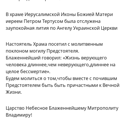
В храме Иерусалимской Иконы Божией Матери
иереем Петром Тертусом была отслужена
заупокойная лития по Ангелу Украинской Церкви
Настоятель Храма посетил с молитвенным
поклоном могилу Предстоятеля.
Блаженнейший говорил: «Жизнь верующего
человека длиннее,чем неверующего,длиннее на
целое бессмертие».
Будем молиться о том,чтобы вместе с почившим
Предстоятелем быть быть причастными к Вечной
Жизни.
Царство Небесное Блаженнейшему Митрополиту
Владимиру!