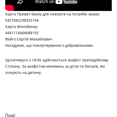
Карта Приват банку для пожертв на потреби храму:
5457082298355194
Карта Монобанку:
4441114404688192
Вейго Сергій Михайлович
Нагадуємо, що пожертвування є добровільними.
Щочетверга о 18:00 здійснюється акафіст преподобному
Стіліану. За акафістом молимось за діток та батьків, які
очікують на дитину.
Події