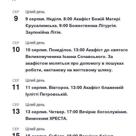
Цілий день
СЕР
9
9 серпня. Неділя. 8:00 Акафіст Божій Матері
Єрусалимська. 9:00 Божественна Літургія.
Заупокійна Літія.
Цілий день
СЕР
10
10 серпня. Понеділок. 13:00 Акафіст до святого
Великомученика Іоанна Сочавського. За
акафістом моляться про допомогу в пошуках
роботи, настанову на життєвому шляху.
Цілий день
СЕР
11
11 серпня. Вівторок. 13:00 Акафіст блаженній
Іулітті Петровській.
Цілий день
СЕР
13
13 серпня. Четвер. 17:00 Вечірнє богослужіння.
Винесення ХРЕСТА.
Цілий день
СЕР
15
15 серпня. Субота. 16:00 Всенічне бдіння.