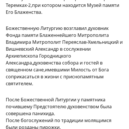
Теремках-2,при котором находится Музей памяти
Его Блаженства.
Божественную Литургию возглавил духовник
Фонда памяти Блаженнейшего Митрополита
Владимира Митрополит Переяслав-Хмельницкий и
Вишневский Александр в сослужении
Архиепископа Городницкого
Александра,духовенства собора и гостей в
священном сане,имевшими Милость от Бога
соприкасаться в жизни с приснопамятным
святителем.
После Божественной Литургии у памятника
почившему Предстоятелю духовенством была
совершена панихида.
После богослужений по традиции молящимся
были розданы пирожки.