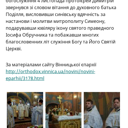
богослужіння 4 листопада протоієрей Димитрій
звернувся зі словом вітання до духовного батька
Поділля, висловивши синівську вдячність за
настанови і молитви митрополиту Симеону,
подарувавши ювіляру ікону святого праведного
Іосифа Обручника та побажавши многих
благословенних літ служіння Богу та Його Святій
Церкві.
За матеріалами сайту Вінницької єпархії
http://orthodox.vinnica.ua/novini/novini-
eparhii/3178.html