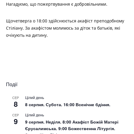
Нагадуємо, що пожертвування є добровільними.
Щочетверга о 18:00 здійснюється акафіст преподобному
Стіліану. За акафістом молимось за діток та батьків, які
очікують на дитину.
Події
Цілий день
СЕР
8
8 серпня. Субота. 16:00 Всенічне бдіння.
Цілий день
СЕР
9
9 серпня. Неділя. 8:00 Акафіст Божій Матері
Єрусалимська. 9:00 Божественна Літургія.