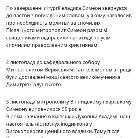
По завершенні літургії владика Симеон звернувся
до пастви з повчальним словом, у якому наголосив
про необхідність молитви за спочилих.
Після цього митрополит Симеон разом зі
священиками відправили панахиду по усім
спочилим православним християнам.
2 листопада до кафедрального собору
Митрополитом Верійським Пантелеімоном з Греції
були доставлені мощі святого великомученика
Димитрія Солунського.
3 листопада митрополиту Вінницькому і Барському
Симеону виповнилося 55 років.
В роки навчання в Київській Духовній Академії наш
настоятель ніс послух іподиякона у
Високопреосвященнішого владики. Тому після