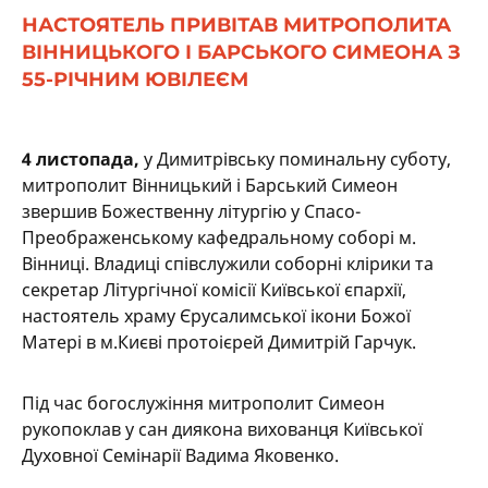
НАСТОЯТЕЛЬ ПРИВІТАВ МИТРОПОЛИТА
ВІННИЦЬКОГО І БАРСЬКОГО СИМЕОНА З
55-РІЧНИМ ЮВІЛЕЄМ
4 листопада,
у Димитрівську поминальну суботу,
митрополит Вінницький і Барський Симеон
звершив Божественну літургію у Спасо-
Преображенському кафедральному соборі м.
Вінниці. Владиці співслужили соборні клірики та
секретар Літургічної комісії Київської єпархії,
настоятель храму Єрусалимської ікони Божої
Матері в м.Києві протоієрей Димитрій Гарчук.
Під час богослужіння митрополит Симеон
рукопокл
ав у сан диякона вихованця Київської
Духовної Семінарії Вадима Яковенко.