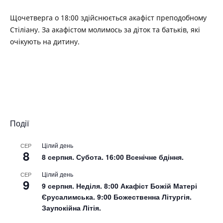
Щочетверга о 18:00 здійснюється акафіст преподобному
Стіліану. За акафістом молимось за діток та батьків, які
очікують на дитину.
Події
Цілий день
СЕР
8
8 серпня. Субота. 16:00 Всенічне бдіння.
Цілий день
СЕР
9
9 серпня. Неділя. 8:00 Акафіст Божій Матері
Єрусалимська. 9:00 Божественна Літургія.
Заупокійна Літія.