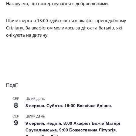
Нагадуємо, що пожертвування є добровільними.
Щочетверга о 18:00 здійснюється акафіст преподобному
Стіліану. За акафістом молимось за діток та батьків, які
очікують на дитину.
Події
Цілий день
СЕР
8
8 серпня. Субота. 16:00 Всенічне бдіння.
Цілий день
СЕР
9
9 серпня. Неділя. 8:00 Акафіст Божій Матері
Єрусалимська. 9:00 Божественна Літургія.