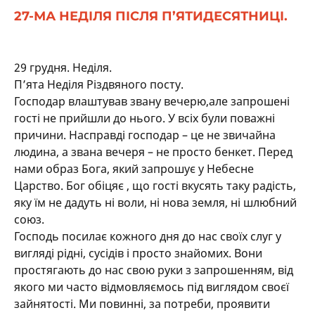
27-МА НЕДІЛЯ ПІСЛЯ П’ЯТИДЕСЯТНИЦІ.
29 грудня. Неділя.
П’ята Неділя Різдвяного посту.
Господар влаштував звану вечерю,але запрошені
гості не прийшли до нього. У всіх були поважні
причини. Насправді господар – це не звичайна
людина, а звана вечеря – не просто бенкет. Перед
нами образ Бога, який запрошує у Небесне
Царство. Бог обіцяє , що гості вкусять таку радість,
яку їм не дадуть ні воли, ні нова земля, ні шлюбний
союз.
Господь посилає кожного дня до нас своїх слуг у
вигляді рідні, сусідів і просто знайомих. Вони
простягають до нас свою руки з запрошенням, від
якого ми часто відмовляємось під виглядом своєї
зайнятості. Ми повинні, за потреби, проявити