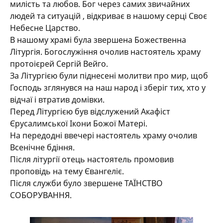
милість та любов. Бог через самих звичайних
людей та ситуацій , відкриває в нашому серці Своє
Небесне Царство.
В нашому храмі була звершена Божественна
Літургія. Богослужіння очолив настоятель храму
протоієрей Сергій Вейго.
За Літургією були піднесені молитви про мир, щоб
Господь зглянувся на наш народ і зберіг тих, хто у
відчаї і втратив домівки.
Перед Літургією був відслужений Акафіст
Єрусалимської Ікони Божої Матері.
На передодні ввечері настоятель храму очолив
Всенічне бдіння.
Після літургії отець настоятель промовив
проповідь на тему Євангеліє.
Після служби було звершене ТАЇНСТВО
СОБОРУВАННЯ.