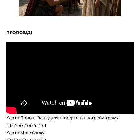
ПРОПОВІДІ
Карта Приват банку для пожертв на потреби храму:
5457082298355194
Карта Монобанку: