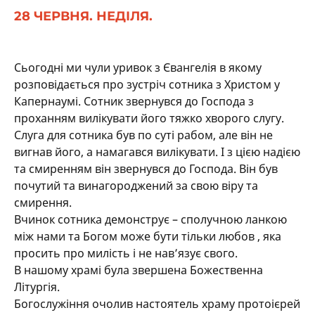
28 ЧЕРВНЯ. НЕДІЛЯ.
Сьогодні ми чули уривок з Євангелія в якому
розповідається про зустріч сотника з Христом у
Капернаумі. Сотник звернувся до Господа з
проханням вилікувати його тяжко хворого слугу.
Слуга для сотника був по суті рабом, але він не
вигнав його, а намагався вилікувати. І з цією надією
та смиренням він звернувся до Господа. Він був
почутий та винагороджений за свою віру та
смирення.
Вчинок сотника демонструє – сполучною ланкою
між нами та Богом може бути тільки любов , яка
просить про милість і не нав’язує свого.
В нашому храмі була звершена Божественна
Літургія.
Богослужіння очолив настоятель храму протоієрей