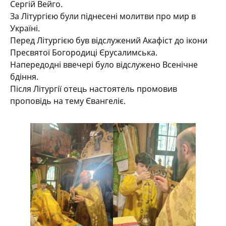
Сергій Вейго.
За Літургією були піднесені молитви про мир в
Україні.
Перед Літургією був відслужений Акафіст до ікони
Пресвятої Богородиці Єрусалимська.
Напередодні ввечері було відслужено Всенічне
бдіння.
Після Літургії отець настоятель промовив
проповідь на тему Євангеліє.