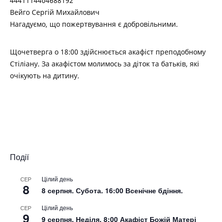
4441114404688192
Вейго Сергій Михайлович
Нагадуємо, що пожертвування є добровільними.
Щочетверга о 18:00 здійснюється акафіст преподобному
Стіліану. За акафістом молимось за діток та батьків, які
очікують на дитину.
Події
Цілий день
СЕР
8
8 серпня. Субота. 16:00 Всенічне бдіння.
Цілий день
СЕР
9
9 серпня. Неділя. 8:00 Акафіст Божій Матері