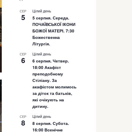
Цілий день
СЕР
5
5 серпня. Середа.
ПОЧАЇВСЬКОЇ ІКОНИ
БОЖОЇ МАТЕРІ. 7:30
Божественна
Літургія.
Цілий день
СЕР
6
6 серпня. Четвер.
18:00 Акафіст
преподобному
Стіліану. За
акафістом молимось
за діток та батьків,
які очікують на
дитину.
Цілий день
СЕР
8
8 серпня. Субота.
16:00 Всенічне