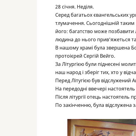
28 січня. Неділя.
Серед багатьох євангельських ури
тлумачення. Сьогоднішній таким і
його: багатство може позбавити 
людина до нього прив’яжеться та
В нашому храмі була звершена Бо
протоієрей Сергій Вейго.
За Літургією були піднесені моли
наш народ і зберіг тих, хто у відча
Перед Літугією був відслужений А
На передодні ввечері настоятель
Після літургії отець настоятель 
По закінченню, була відслужена за