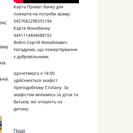
Карта Приват банку для
пожертв на потреби храму:
5457082298355194
енс
Карта Монобанку:
4441114404688192
Вейго Сергій Михайлович
раму
Нагадуємо, що пожертвування
є добровільними.
 на
Щочетверга о 18:00
ька.
здійснюється акафіст
преподобному Стіліану. За
акафістом молимось за діток та
батьків, які очікують на
дитину.
Події