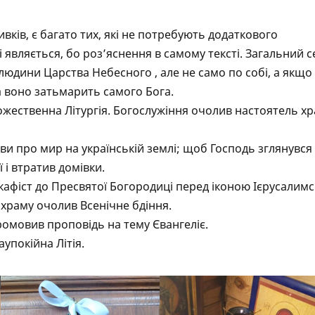
вків, є багато тих, які не потребують додаткового
 являється, бо роз’яснення в самому тексті. Загальний с
людини Царства Небесного , але не само по собі, а якщо
 воно затьмарить самого Бога.
жественна Літургія. Богослужіння очолив настоятель х
тви про мир на українській землі; щоб Господь зглянувся
ї і втратив домівки.
кафіст до Пресвятої Богородиці перед іконою Ієрусалимс
 храму очолив Всенічне бдіння.
промовив проповідь на тему Євангеліє.
упокійна Літія.