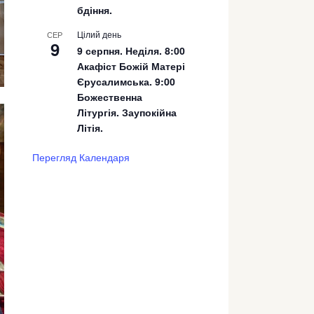
бдіння.
Цілий день
СЕР
9
9 серпня. Неділя. 8:00
Акафіст Божій Матері
Єрусалимська. 9:00
Божественна
Літургія. Заупокійна
Літія.
Перегляд Календаря