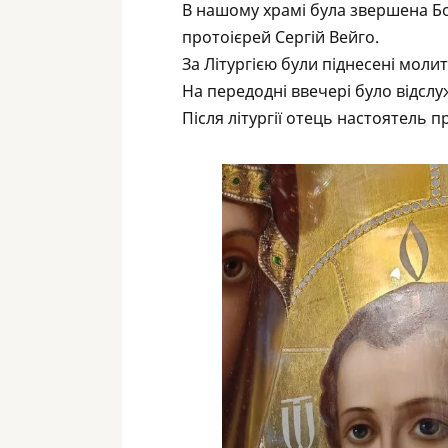
В нашому храмі була звершена Бо
протоієрей Сергій Вейго.
За Літургією були піднесені моли
На передодні ввечері було відслу
Після літургії отець настоятель 