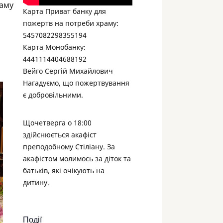
раму
Карта Приват банку для
пожертв на потреби храму:
5457082298355194
Карта Монобанку:
4441114404688192
Вейго Сергій Михайлович
Нагадуємо, що пожертвування
є добровільними.
Щочетверга о 18:00
здійснюється акафіст
преподобному Стіліану. За
акафістом молимось за діток та
батьків, які очікують на
дитину.
Події