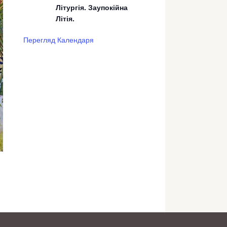
Літургія. Заупокійна
Літія.
Перегляд Календаря