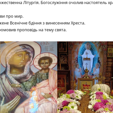
жественна Літургія. Богослужіння очолив настоятель х
тви про мир.
жене Всенічне бдіння з винесенням Хреста.
промовив проповідь на тему свята.