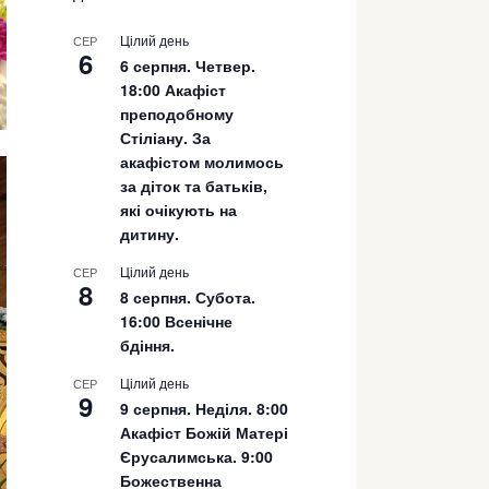
Цілий день
СЕР
6
6 серпня. Четвер.
18:00 Акафіст
преподобному
Стіліану. За
акафістом молимось
за діток та батьків,
які очікують на
дитину.
Цілий день
СЕР
8
8 серпня. Субота.
16:00 Всенічне
бдіння.
Цілий день
СЕР
9
9 серпня. Неділя. 8:00
Акафіст Божій Матері
Єрусалимська. 9:00
Божественна