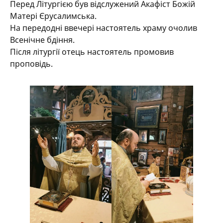
Перед Літургією був відслужений Акафіст Божій
Матері Єрусалимська.
На передодні ввечері настоятель храму очолив
Всенічне бдіння.
Після літургії отець настоятель промовив
проповідь.