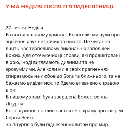
7-МА НЕДІЛЯ ПІСЛЯ П’ЯТИДЕСЯТНИЦІ.
27 липня. Неділя.
В сьогоднішньому уривку з Євангелія ми чули про
зцілення двух незрячих та німого. Це читання
вчить нас терпеливому виконанню заповідей
Божих. Для оточуючих ці справи, які продиктовані
вірою, іноді виглядають дивними та не
зрозумілими. Але коли ми в своїх прагненнях
спираємось на любов до Бога та ближнього, та не
бажаємо виділитися, то йдемо впевнено справою
віри.
В нашому храмі була звершена Божественна
Літургія.
Богослужіння очолив настоятель храму протоієрей
Сергій Вейго.
За Літургією були піднесені молитви про мир.