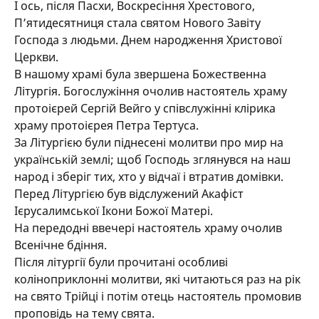
І ось, після Пасхи, Воскресіння Хрестового,
П’ятидесятниця стала святом Нового Завіту
Господа з людьми. Днем народження Христової
Церкви.
В нашому храмі була звершена Божественна
Літургія. Богослужіння очолив настоятель храму
протоієрей Сергій Вейго у співслужінні клірика
храму протоієрея Петра Тертуса.
За Літургією були піднесені молитви про мир на
українській землі; щоб Господь зглянувся на наш
народ і зберіг тих, хто у відчаї і втратив домівки.
Перед Літургією був відслужений Акафіст
Ієрусалимської Ікони Божої Матері.
На передодні ввечері настоятель храму очолив
Всенічне бдіння.
Після літургії були прочитані особливі
коліноприклонні молитви, які читаються раз на рік
на свято Трійці і потім отець настоятель промовив
проповідь на тему свята.