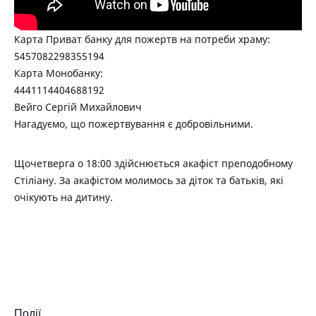
Карта Приват банку для пожертв на потреби храму:
5457082298355194
Карта Монобанку:
4441114404688192
Вейго Сергій Михайлович
Нагадуємо, що пожертвування є добровільними.
Щочетверга о 18:00 здійснюється акафіст преподобному
Стіліану. За акафістом молимось за діток та батьків, які
очікують на дитину.
Події