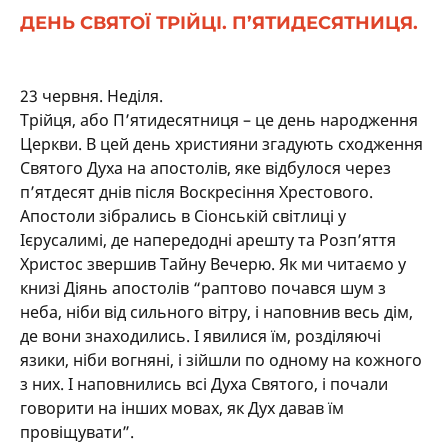
ДЕНЬ СВЯТОЇ ТРІЙЦІ. П’ЯТИДЕСЯТНИЦЯ.
23 червня. Неділя.
Трійця, або П’ятидесятниця – це день народження
Церкви. В цей день християни згадують сходження
Святого Духа на апостолів, яке відбулося через
п’ятдесят днів після Воскресіння Хрестового.
Апостоли зібрались в Сіонській світлиці у
Ієрусалимі, де напередодні арешту та Розп’яття
Христос звершив Тайну Вечерю. Як ми читаємо у
книзі Діянь апостолів “раптово почався шум з
неба, ніби від сильного вітру, і наповнив весь дім,
де вони знаходились. І явилися їм, розділяючі
язики, ніби вогняні, і зійшли по одному на кожного
з них. І наповнились всі Духа Святого, і почали
говорити на інших мовах, як Дух давав їм
провіщувати”.