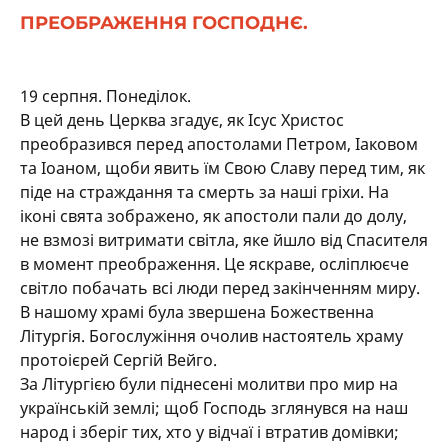
ПРЕОБРАЖЕННЯ ГОСПОДНЄ.
19 серпня. Понеділок.
В цей день Церква згадує, як Ісус Христос
преобразився перед апостолами Петром, Іаковом
та Іоаном, щоби явить їм Свою Славу перед тим, як
піде на страждання та смерть за наші гріхи. На
іконі свята зображено, як апостоли пали до долу,
не взмозі витримати світла, яке йшло від Спасителя
в момент преображення. Це яскраве, осліплюєче
світло побачать всі люди перед закінченням миру.
В нашому храмі була звершена Божественна
Літургія. Богослужіння очолив настоятель храму
протоієрей Сергій Вейго.
За Літургією були піднесені молитви про мир на
українській землі; щоб Господь зглянувся на наш
народ і зберіг тих, хто у відчаї і втратив домівки;