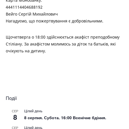
Карта Монобанку:
4441114404688192
Вейго Сергій Михайлович
Нагадуємо, що пожертвування є добровільними.
Щочетверга о 18:00 здійснюється акафіст преподобному
Стіліану. За акафістом молимось за діток та батьків, які
очікують на дитину.
Події
Цілий день
СЕР
8
8 серпня. Субота. 16:00 Всенічне бдіння.
Цілий день
СЕР