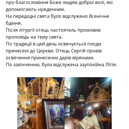
про благословіння Боже людям доброї волі, які
допомогають нужденним.
На передодні свята було відслужено Всенічне
бдіння.
Після літургії отець настоятель промовив
проповідь на тему свята.
По традиції в цей день освячується плоди
принесені до Церкви. Отець Сергій провів
освячення принесених дарів вірянами.
По закінченню, була відслужена заупокійна Літія.