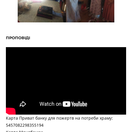
ПРОПОВІДІ
Карта Приват банку для пожертв на потреби храму:
5457082298355194