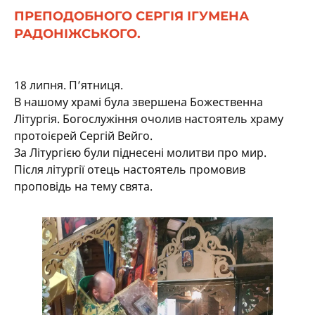
ПРЕПОДОБНОГО СЕРГІЯ ІГУМЕНА
РАДОНІЖСЬКОГО.
18 липня. П’ятниця.
В нашому храмі була звершена Божественна
Літургія. Богослужіння очолив настоятель храму
протоієрей Сергій Вейго.
За Літургією були піднесені молитви про мир.
Після літургії отець настоятель промовив
проповідь на тему свята.