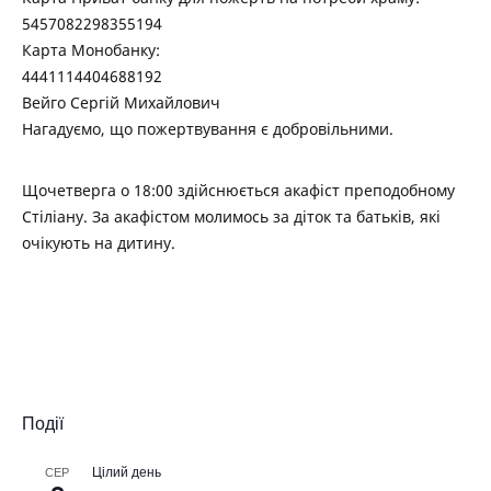
5457082298355194
Карта Монобанку:
4441114404688192
Вейго Сергій Михайлович
Нагадуємо, що пожертвування є добровільними.
Щочетверга о 18:00 здійснюється акафіст преподобному
Стіліану. За акафістом молимось за діток та батьків, які
очікують на дитину.
Події
Цілий день
СЕР