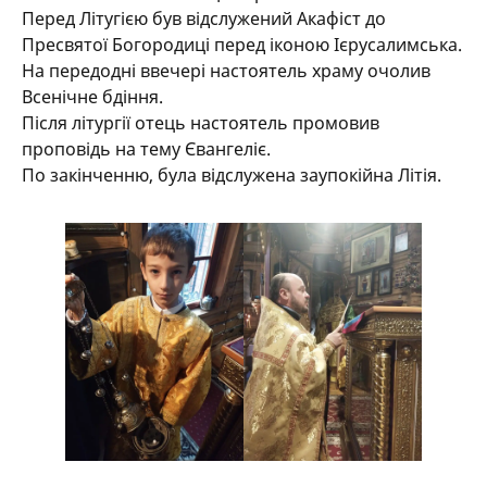
Перед Літугією був відслужений Акафіст до
Пресвятої Богородиці перед іконою Ієрусалимська.
На передодні ввечері настоятель храму очолив
Всенічне бдіння.
Після літургії отець настоятель промовив
проповідь на тему Євангеліє.
По закінченню, була відслужена заупокійна Літія.