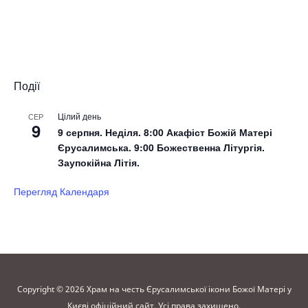
Події
Цілий день
СЕР
9
9 серпня. Неділя. 8:00 Акафіст Божій Матері
Єрусалимська. 9:00 Божественна Літургія.
Заупокійна Літія.
Перегляд Календаря
Copyright © 2026 Храм на честь Єрусалимської ікони Божої Матері у
Києві офіційний сайт. Усі права захищено.