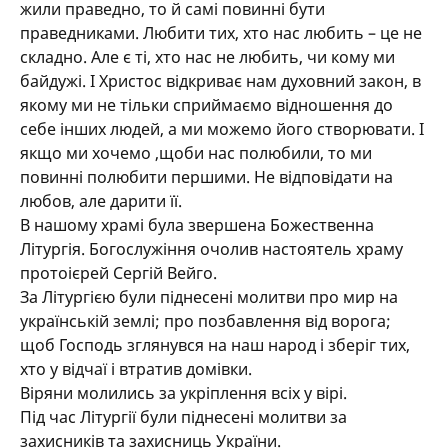
жили праведно, то й самі повинні бути
праведниками. Любити тих, хто нас любить – це не
складно. Але є ті, хто нас не любить, чи кому ми
байдужі. І Христос відкриває нам духовний закон, в
якому ми не тільки сприймаємо відношення до
себе інших людей, а ми можемо його створювати. І
якщо ми хочемо ,щоби нас полюбили, то ми
повинні полюбити першими. Не відповідати на
любов, але дарити її.
В нашому храмі була звершена Божественна
Літургія. Богослужіння очолив настоятель храму
протоієрей Сергій Вейго.
За Літургією були піднесені молитви про мир на
українській землі; про позбавлення від ворога;
щоб Господь зглянувся на наш народ і зберіг тих,
хто у відчаї і втратив домівки.
Віряни молились за укріплення всіх у вірі.
Під час Літургії були піднесені молитви за
захисників та захисниць України.