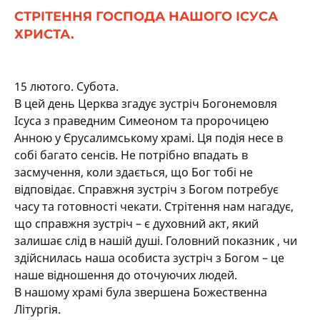
СТРІТЕННЯ ГОСПОДА НАШОГО ІСУСА
ХРИСТА.
15 лютого. Субота.
В цей день Церква згадує зустріч Богонемовля
Ісуса з праведним Симеоном та пророчицею
Анною у Єрусалимському храмі. Ця подія несе в
собі багато сенсів. Не потрібно впадать в
засмучення, коли здається, що Бог тобі не
відповідає. Справжня зустріч з Богом потребує
часу та готовності чекати. Стрітення нам нагадує,
що справжня зустріч – є духовний акт, який
залишає слід в нашій душі. Головний показник , чи
здійснилась наша особиста зустріч з Богом – це
наше відношення до оточуючих людей.
В нашому храмі була звершена Божественна
Літургія.