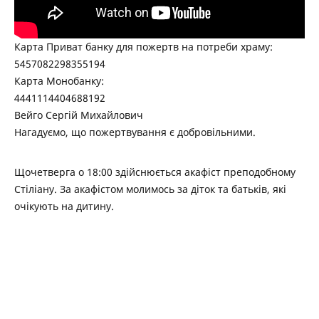
Карта Приват банку для пожертв на потреби храму:
5457082298355194
Карта Монобанку:
4441114404688192
Вейго Сергій Михайлович
Нагадуємо, що пожертвування є добровільними.
Щочетверга о 18:00 здійснюється акафіст преподобному
Стіліану. За акафістом молимось за діток та батьків, які
очікують на дитину.