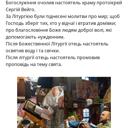
Богослужіння очолив настоятель храму протоієрей
Сергій Вейго.
За Літургією були піднесені молитви про мир; щоб
Господь зберіг тих, хто у відчаї і втратив домівки;
про благословіння Боже людям доброї волі, які
допомогають нужденним.
Після Божественної Літургії отець настоятель
освятив воду і та свічки.
Після літургії отець настоятель промовив
проповідь на тему свята.