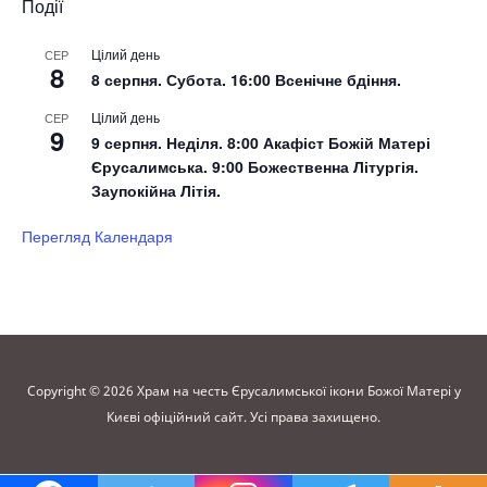
Події
Цілий день
СЕР
8
8 серпня. Субота. 16:00 Всенічне бдіння.
Цілий день
СЕР
9
9 серпня. Неділя. 8:00 Акафіст Божій Матері
Єрусалимська. 9:00 Божественна Літургія.
Заупокійна Літія.
Перегляд Календаря
Copyright © 2026 Храм на честь Єрусалимської ікони Божої Матері у
Києві офіційний сайт. Усі права захищено.