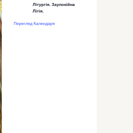
Літургія. Заупокійна
Літія.
Перегляд Календаря