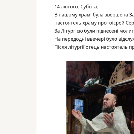
14 лютого. Субота.
В нашому храмі була звершена За
настоятель храму протоієрей Сер
За Літургією були піднесені моли
На передодні ввечері було відсл
Після літургії отець настоятель 