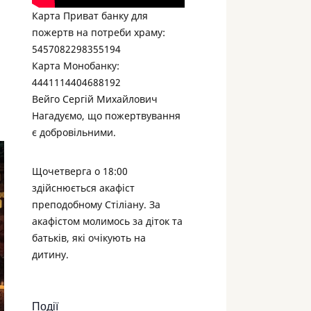
Карта Приват банку для
пожертв на потреби храму:
5457082298355194
Карта Монобанку:
4441114404688192
Вейго Сергій Михайлович
Нагадуємо, що пожертвування
є добровільними.
Щочетверга о 18:00
здійснюється акафіст
преподобному Стіліану. За
акафістом молимось за діток та
батьків, які очікують на
дитину.
Події