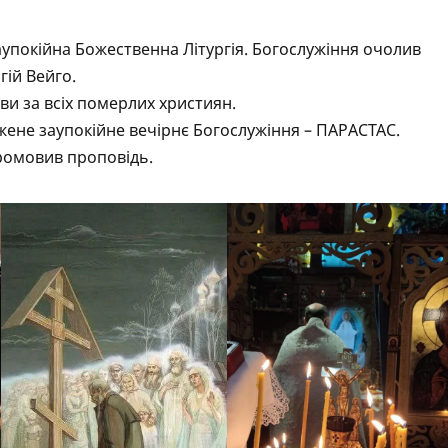
упокійна Божественна Літургія. Богослужіння очолив
гій Вейго.
тви за всіх померлих християн.
ужене заупокійне вечірнє Богослужіння – ПАРАСТАС.
промовив проповідь.