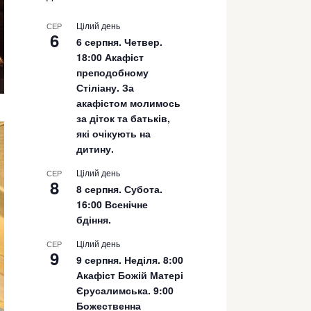
Цілий день
СЕР
6
6 серпня. Четвер.
18:00 Акафіст
преподобному
Стіліану. За
акафістом молимось
за діток та батьків,
які очікують на
дитину.
Цілий день
СЕР
8
8 серпня. Субота.
16:00 Всенічне
бдіння.
Цілий день
СЕР
9
9 серпня. Неділя. 8:00
Акафіст Божій Матері
Єрусалимська. 9:00
Божественна