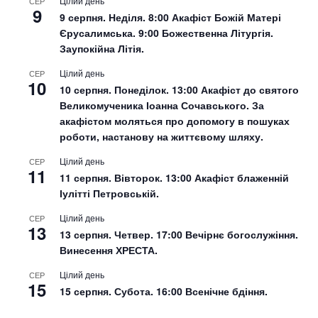
Цілий день
СЕР
9
9 серпня. Неділя. 8:00 Акафіст Божій Матері
Єрусалимська. 9:00 Божественна Літургія.
Заупокійна Літія.
Цілий день
СЕР
10
10 серпня. Понеділок. 13:00 Акафіст до святого
Великомученика Іоанна Сочавського. За
акафістом моляться про допомогу в пошуках
роботи, настанову на життєвому шляху.
Цілий день
СЕР
11
11 серпня. Вівторок. 13:00 Акафіст блаженній
Іулітті Петровській.
Цілий день
СЕР
13
13 серпня. Четвер. 17:00 Вечірнє богослужіння.
Винесення ХРЕСТА.
Цілий день
СЕР
15
15 серпня. Субота. 16:00 Всенічне бдіння.