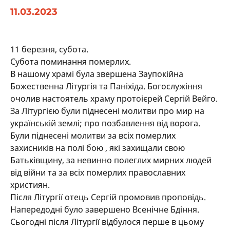
11.03.2023
11 березня, субота.
Субота поминання померлих.
В нашому храмі була звершена Заупокійна
Божественна Літургія та Паніхіда. Богослужіння
очолив настоятель храму протоієрей Сергій Вейго.
За Літургією були піднесені молитви про мир на
українській землі; про позбавлення від ворога.
Були піднесені молитви за всіх померлих
захисників на полі бою , які захищали свою
Батьківщину, за невинно полеглих мирних людей
від війни та за всіх померлих православних
християн.
Після Літургії отець Сергій промовив проповідь.
Напередодні було завершено Всенічне Бдіння.
Сьогодні після Літургії відбулося перше в цьому