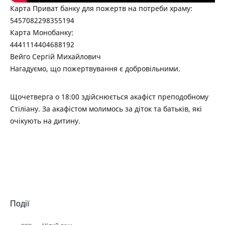
Карта Приват банку для пожертв на потреби храму:
5457082298355194
Карта Монобанку:
4441114404688192
Вейго Сергій Михайлович
Нагадуємо, що пожертвування є добровільними.
Щочетверга о 18:00 здійснюється акафіст преподобному
Стіліану. За акафістом молимось за діток та батьків, які
очікують на дитину.
Події