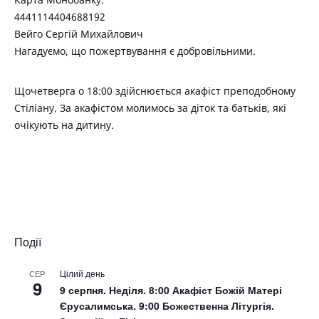
4441114404688192
Вейго Сергій Михайлович
Нагадуємо, що пожертвування є добровільними.
Щочетверга о 18:00 здійснюється акафіст преподобному
Стіліану. За акафістом молимось за діток та батьків, які
очікують на дитину.
Події
Цілий день
СЕР
9
9 серпня. Неділя. 8:00 Акафіст Божій Матері
Єрусалимська. 9:00 Божественна Літургія.