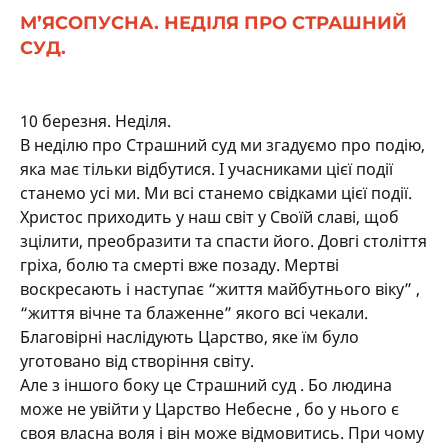
М’ЯСОПУСНА. НЕДІЛЯ ПРО СТРАШНИЙ
СУД.
10 березня. Неділя.
В неділю про Страшний суд ми згадуємо про подію,
яка має тільки відбутися. І учасниками цієї події
станемо усі ми. Ми всі станемо свідками цієї події.
Христос приходить у наш світ у Своїй славі, щоб
зцілити, преобразити та спасти його. Довгі століття
гріха, болю та смерті вже позаду. Мертві
воскресають і наступає “життя майбутнього віку” ,
“життя вічне та блаженне” якого всі чекали.
Благовірні наслідують Царство, яке їм було
уготовано від створіння світу.
Але з іншого боку це Страшний суд . Бо людина
може не увійти у Царство Небесне , бо у нього є
своя власна воля і він може відмовитись. При чому