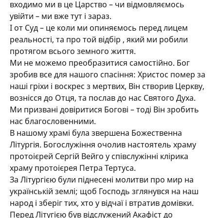
входимо ми в це Царство – чи відмовляємось
увійти – ми вже тут і зараз.
І от Суд – це коли ми опиняємось перед лицем
реальності, та про той відбір , який ми робили
протягом всього земного життя.
Ми не можемо преобразитися самостійно. Бог
зробив все для нашого спасіння: Христос помер за
наші гріхи і воскрес з мертвих, Він створив Церкву,
вознісся до Отця, та послав до нас Святого Духа.
Ми призвані довіритися Богові – тоді Він зробить
нас благословенними.
В нашому храмі була звершена Божественна
Літургія. Богослужіння очолив настоятель храму
протоієрей Сергій Вейго у співслужінні клірика
храму протоієрея Петра Тертуса.
За Літургією були піднесені молитви про мир на
українській землі; щоб Господь зглянувся на наш
народ і зберіг тих, хто у відчаї і втратив домівки.
Перед Літугією був відслужений Акафіст до