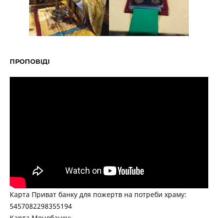
ПРОПОВІДІ
Карта Приват банку для пожертв на потреби храму:
5457082298355194
Карта Монобанку: