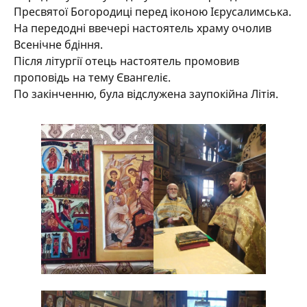
Пресвятої Богородиці перед іконою Ієрусалимська.
На передодні ввечері настоятель храму очолив
Всенічне бдіння.
Після літургії отець настоятель промовив
проповідь на тему Євангеліє.
По закінченню, була відслужена заупокійна Літія.