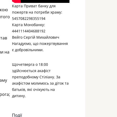
Карта Приват банку для
ькою
пожертв на потреби храму:
ятого
5457082298355194
Карта Монобанку:
4441114404688192
Вейго Сергій Михайлович
став
Нагадуємо, що пожертвування
є добровільними.
ли на
Щочетверга о 18:00
здійснюється акафіст
преподобному Стіліану. За
раму
акафістом молимось за діток та
батьків, які очікують на
рога;
дитину.
Події