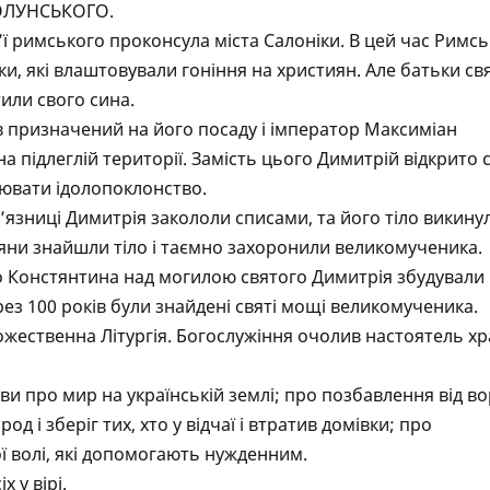
ОЛУНСЬКОГО.
’ї римського проконсула міста Салоніки. В цей час Римс
и, які влаштовували гоніння на християн. Але батьки св
тили свого сина.
ув призначений на його посаду і імператор Максиміан
а підлеглій території. Замість цього Димитрій відкрито 
нювати ідолопоклонство.
’язниці Димитрія закололи списами, та його тіло викину
тияни знайшли тіло і таємно захоронили великомученика.
о Констянтина над могилою святого Димитрія збудували
ез 100 років були знайдені святі мощі великомученика.
жественна Літургія. Богослужіння очолив настоятель х
тви про мир на українській землі; про позбавлення від во
д і зберіг тих, хто у відчаї і втратив домівки; про
 волі, які допомогають нужденним.
 у вірі.