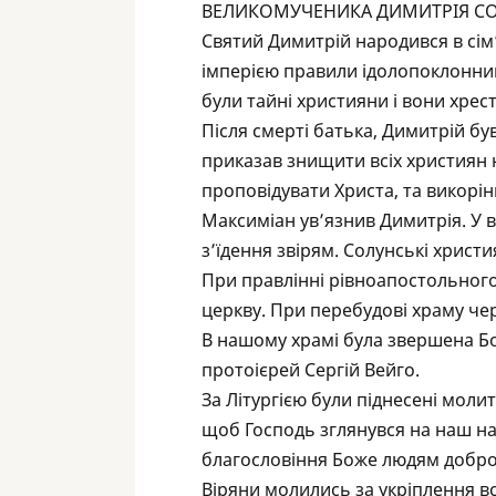
ВЕЛИКОМУЧЕНИКА ДИМИТРІЯ С
Святий Димитрій народився в сім
імперією правили ідолопоклонник
були тайні християни і вони хрес
Після смерті батька, Димитрій б
приказав знищити всіх християн н
проповідувати Христа, та викорі
Максиміан ув’язнив Димитрія. У в
з’їдення звірям. Солунські хрис
При правлінні рівноапостольног
церкву. При перебудові храму чер
В нашому храмі була звершена Бо
протоієрей Сергій Вейго.
За Літургією були піднесені моли
щоб Господь зглянувся на наш наро
благословіння Боже людям доброї
Віряни молились за укріплення всіх