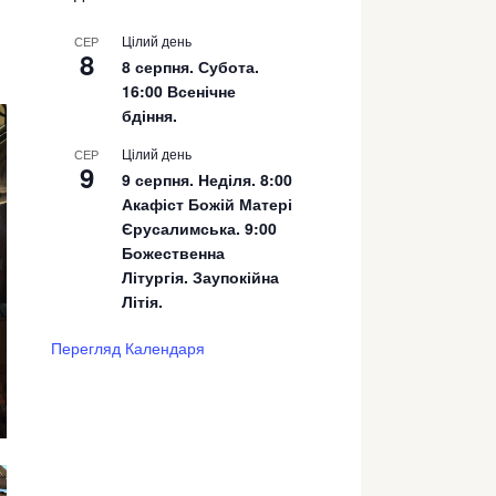
Цілий день
СЕР
8
8 серпня. Субота.
16:00 Всенічне
бдіння.
Цілий день
СЕР
9
9 серпня. Неділя. 8:00
Акафіст Божій Матері
Єрусалимська. 9:00
Божественна
Літургія. Заупокійна
Літія.
Перегляд Календаря