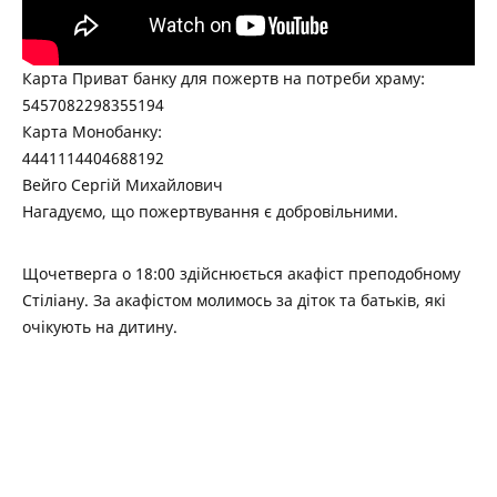
Карта Приват банку для пожертв на потреби храму:
5457082298355194
Карта Монобанку:
4441114404688192
Вейго Сергій Михайлович
Нагадуємо, що пожертвування є добровільними.
Щочетверга о 18:00 здійснюється акафіст преподобному
Стіліану. За акафістом молимось за діток та батьків, які
очікують на дитину.