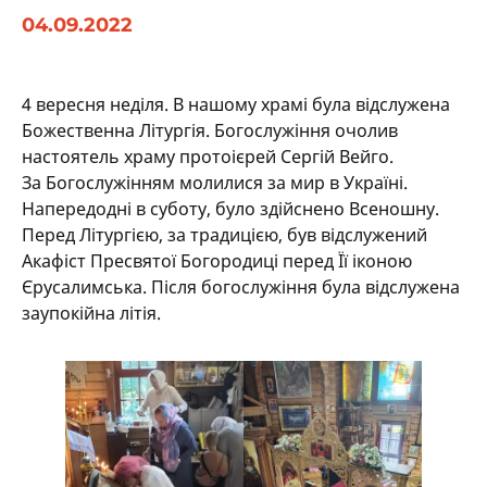
04.09.2022
4 вересня неділя. В нашому храмі була відслужена
Божественна Літургія. Богослужіння очолив
настоятель храму протоієрей Сергій Вейго.
За Богослужінням молилися за мир в Україні.
Напередодні в суботу, було здійснено Всеношну.
Перед Літургією, за традицією, був відслужений
Акафіст Пресвятої Богородиці перед Її іконою
Єрусалимська. Після богослужіння була відслужена
заупокійна літія.