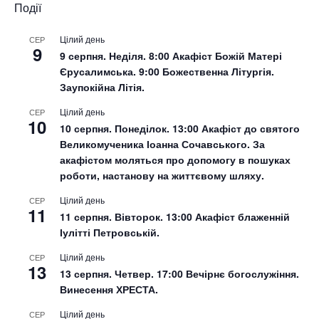
Події
Цілий день
СЕР
9
9 серпня. Неділя. 8:00 Акафіст Божій Матері
Єрусалимська. 9:00 Божественна Літургія.
Заупокійна Літія.
Цілий день
СЕР
10
10 серпня. Понеділок. 13:00 Акафіст до святого
Великомученика Іоанна Сочавського. За
акафістом моляться про допомогу в пошуках
роботи, настанову на життєвому шляху.
Цілий день
СЕР
11
11 серпня. Вівторок. 13:00 Акафіст блаженній
Іулітті Петровській.
Цілий день
СЕР
13
13 серпня. Четвер. 17:00 Вечірнє богослужіння.
Винесення ХРЕСТА.
Цілий день
СЕР