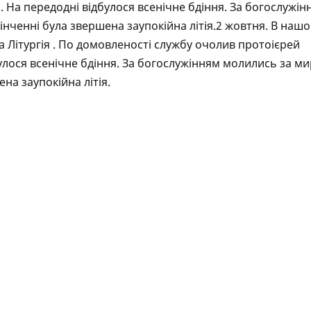
 На передодні відбулося всенічне бдіння. За богослужін
кінченні була звершена заупокійна літія.2 жовтня. В наш
 Літургія . По домовленості службу очолив протоієрей
улося всенічне бдіння. За богослужінням молились за ми
ена заупокійна літія.