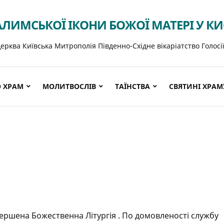
АЛИМСЬКОЇ ІКОНИ БОЖОЇ МАТЕРІ У К
ерква Київська Митрополія Південно-Східне вікаріатство Голосі
 ХРАМ
МОЛИТВОСЛІВ
ТАЇНСТВА
СВЯТИНІ ХРАМ
вершена Божественна Літургія . По домовленості службу