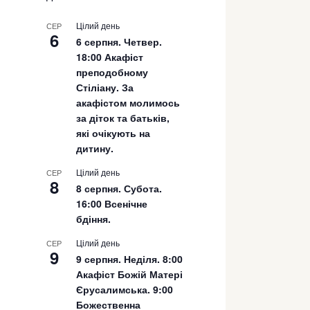
Цілий день
СЕР
6
6 серпня. Четвер.
18:00 Акафіст
преподобному
Стіліану. За
акафістом молимось
за діток та батьків,
які очікують на
дитину.
Цілий день
СЕР
8
8 серпня. Субота.
16:00 Всенічне
бдіння.
Цілий день
СЕР
9
9 серпня. Неділя. 8:00
Акафіст Божій Матері
Єрусалимська. 9:00
Божественна