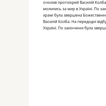
очолив протоієрей Василій Колба.
молились за мир в Україні. По за
храмі була звершена Божественна
Василій Колба. На передодні відб
Україні. По закінченні була зверш