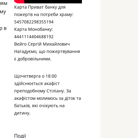
ням
Карта Приват банку для
ому
пожертв на потреби храму:
5457082298355194
р в
Карта Монобанку:
4441114404688192
Вейго Сергій Михайлович
Нагадуємо, що пожертвування
є добровільними.
Щочетверга о 18:00
здійснюється акафіст
преподобному Стіліану. За
акафістом молимось за діток та
батьків, які очікують на
дитину.
Події