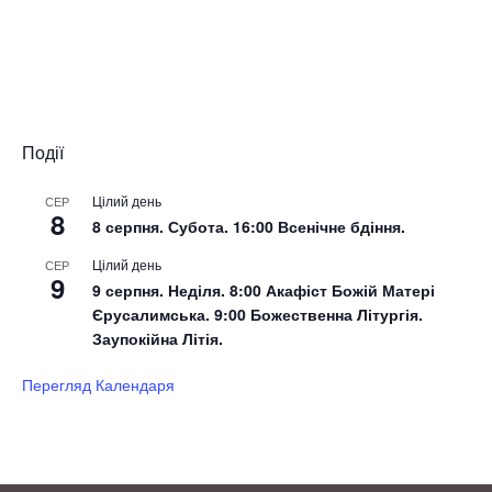
Події
Цілий день
СЕР
8
8 серпня. Субота. 16:00 Всенічне бдіння.
Цілий день
СЕР
9
9 серпня. Неділя. 8:00 Акафіст Божій Матері
Єрусалимська. 9:00 Божественна Літургія.
Заупокійна Літія.
Перегляд Календаря