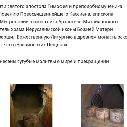
мяти святого апостола Тимофея и преподобномученика
ословению Преосвященнейшего Кассиана, епископа
 Митрополии, наместника Архангело-Михайловского
ятель храма Иерусалимской иконы Божией Матери
вершил Божественную Литургию в древнем монастырск
а, что в Зверинецких Пещерах.
знесены сугубые молитвы о мире и прекращении