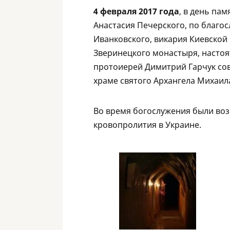
4 февраля 2017 года
, в день па
Анастасия Печерского, по благ
Иванковского, викария Киевской
Зверинецкого монастыря, насто
протоиерей Димитрий Гарчук со
храме святого Архангела Михаил
Во время богослужения были во
кровопролития в Украине.