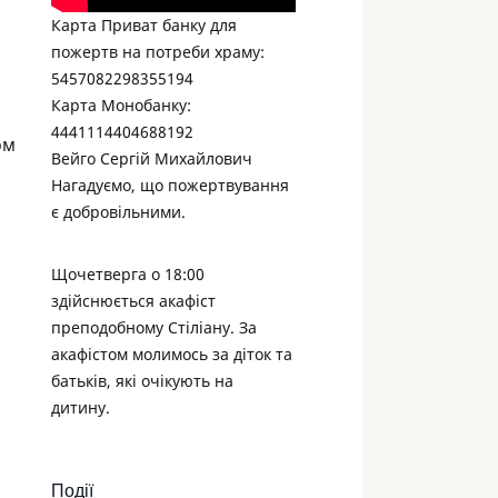
Карта Приват банку для
пожертв на потреби храму:
5457082298355194
Карта Монобанку:
4441114404688192
ом
Вейго Сергій Михайлович
Нагадуємо, що пожертвування
є добровільними.
Щочетверга о 18:00
здійснюється акафіст
преподобному Стіліану. За
акафістом молимось за діток та
батьків, які очікують на
дитину.
Події