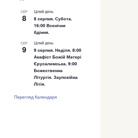
Цілий день
СЕР
8
8 серпня. Субота.
16:00 Всенічне
бдіння.
Цілий день
СЕР
9
9 серпня. Неділя. 8:00
Акафіст Божій Матері
Єрусалимська. 9:00
Божественна
Літургія. Заупокійна
Літія.
Перегляд Календаря