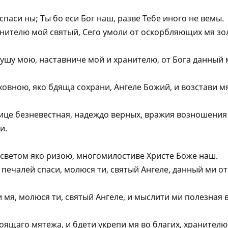
паси ны; Ты бо еси Бог наш, разве Тебе иного не вемы.
анителю мой святый, Сего умоли от оскорбляющих мя зо
душу мою, наставниче мой и хранителю, от Бога данный 
ховною, яко бдяща сохрани, Aнгеле Божий, и возстави м
ице безневестная, надеждо верных, вражия возношения
и.
 светом яко ризою, многомилостиве Христе Боже наш.
 печалей спаси, молюся ти, святый Aнгеле, данный ми от
и мя, молюся ти, святый Aнгеле, и мыслити ми полезная 
тоящаго мятежа, и бдети укрепи мя во благих, хранителю