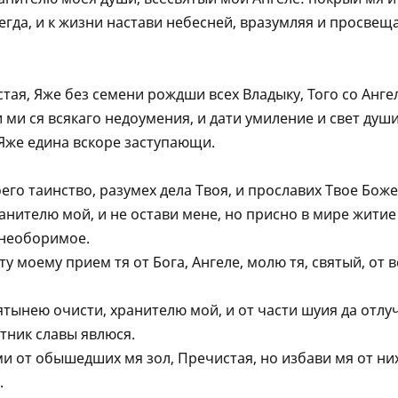
егда, и к жизни настави небесней, вразумляя и просвещ
тая, Яже без семени рождши всех Владыку, Того со Aнг
ми ся всякаго недоумения, и дати умиление и свет душ
Яже едина вскоре заступающи.
его таинство, разумех дела Твоя, и прославих Твое Боже
анителю мой, и не остави мене, но присно в мире житие
 необоримое.
у моему прием тя от Бога, Aнгеле, молю тя, святый, от в
тынею очисти, хранителю мой, и от части шуия да отлу
тник славы явлюся.
и от обышедших мя зол, Пречистая, но избави мя от ни
.