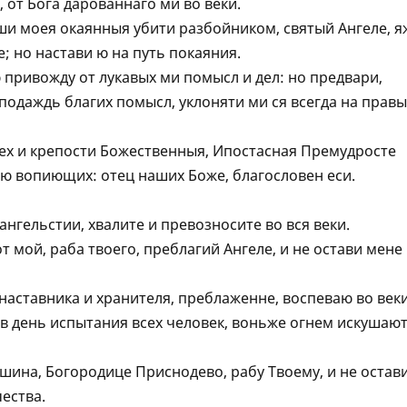
 от Бога дарованнаго ми во веки.
ши моея окаянныя убити разбойником, святый Aнгеле, я
; но настави ю на путь покаяния.
 привожду от лукавых ми помысл и дел: но предвари,
подаждь благих помысл, уклоняти ми ся всегда на прав
ех и крепости Божественныя, Ипостасная Премудросте
ю вопиющих: отец наших Боже, благословен еси.
ангельстии, хвалите и превозносите во вся веки.
т мой, раба твоего, преблагий Aнгеле, и не остави мене
 наставника и хранителя, преблаженне, воспеваю во веки
 в день испытания всех человек, воньже огнем искушаю
шина, Богородице Приснодево, рабу Твоему, и не остав
ества.