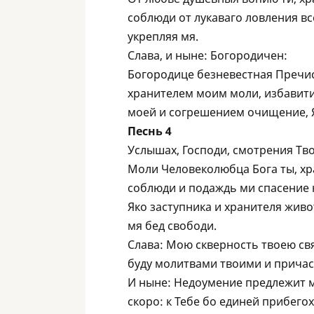
соблюди от лукаваго ловления вс
укрепляя мя.
Слава, и ныне: Богородичен:
Богородице безневестная Пречис
хранителем моим моли, избавити 
моей и согрешением очищение, 
Песнь 4
Услышах, Господи, смотрения Тво
Моли Человеколюбца Бога ты, хр
соблюди и подаждь ми спасение
Яко заступника и хранителя живот
мя бед свободи.
Слава: Мою скверность твоею свя
буду молитвами твоими и причас
И ныне: Недоумение предлежит м
скоро: к Тебе бо единей прибегох