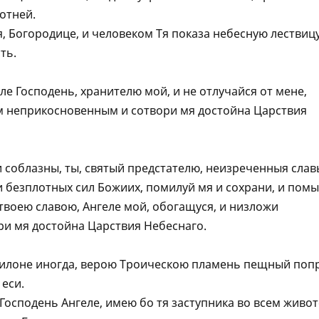
отней.
я, Богородице, и человеком Тя показа небесную лествицу
ть.
ле Господень, хранителю мой, и не отлучайся от мене,
ом неприкосновенным и сотвори мя достойна Царствия
соблазны, ты, святый предстателю, неизреченныя слав
и безплотных сил Божиих, помилуй мя и сохрани, и пом
твоею славою, Aнгеле мой, обогащуся, и низложи
ри мя достойна Царствия Небеснаго.
вилоне иногда, верою Троическою пламень пещный поп
еси.
 Господень Aнгеле, имею бо тя заступника во всем живот