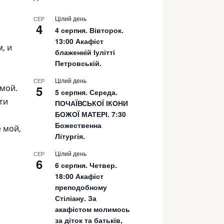
Цілий день
СЕР
4
4 серпня. Вівторок.
13:00 Акафіст
, и
блаженній Іулітті
Петровській.
Цілий день
СЕР
5
 мой.
5 серпня. Середа.
ти
ПОЧАЇВСЬКОЇ ІКОНИ
БОЖОЇ МАТЕРІ. 7:30
Божественна
е мой,
Літургія.
Цілий день
СЕР
6
6 серпня. Четвер.
18:00 Акафіст
преподобному
Стіліану. За
акафістом молимось
за діток та батьків,