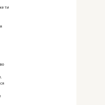
же ти
ыя
 во
.
тся
и