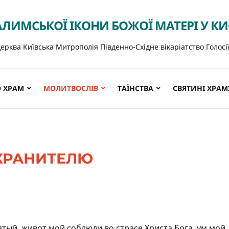
АЛИМСЬКОЇ ІКОНИ БОЖОЇ МАТЕРІ У К
ерква Київська Митрополія Південно-Східне вікаріатство Голосі
 ХРАМ
МОЛИТВОСЛІВ
ТАЇНСТВА
СВЯТИНІ ХРАМ
ХРАНИТЕЛЮ
тый, живот мой соблюди во страсе Христа Бога, ум мой