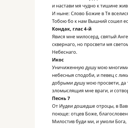
и настави мя чудно к тишине жив
И ныне: Слово Божие в Тя вселис
Тобою бо к нам Вышний сошел ес
Кондак, глас 4-й
Явися мне милосерд, святый Aнге
сквернаго, но просвети мя свет
Небеснаго.
Икос
Уничиженную душу мою многими 
небесныя сподоби, и певец с лик
добрыми душу мою просвети, да 
зломыслящия мне враги, и сотво
Песнь 7
От Иудеи дошедше отроцы, в Ва
поюще: отцев Боже, благословен 
Милостив буди ми, и умоли Бога,