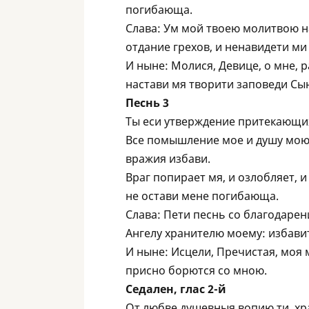
погибающа.
Слава: Ум мой твоею молитвою на
отдание грехов, и ненавидети ми
И ныне: Молися, Девице, о мне, 
настави мя творити заповеди Сын
Песнь 3
Ты еси утверждение притекающих 
Все помышление мое и душу мою 
вражия избави.
Враг попирает мя, и озлобляет, и
не остави мене погибающа.
Слава: Пети песнь со благодарен
Aнгелу хранителю моему: избави
И ныне: Исцели, Пречистая, моя 
присно борются со мною.
Седален, глас 2-й
От любве душевныя вопию ти, хр