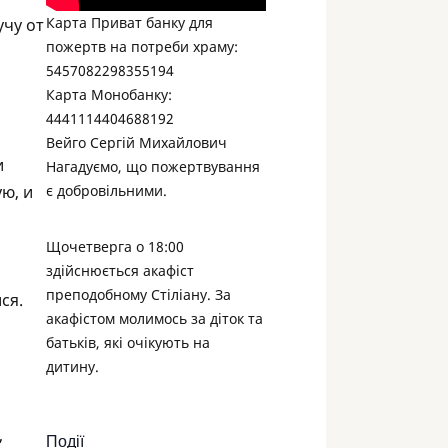
Карта Приват банку для
учу от
пожертв на потреби храму:
5457082298355194
Карта Монобанку:
4441114404688192
Вейго Сергій Михайлович
и
Нагадуємо, що пожертвування
є добровільними.
ю, и
Щочетверга о 18:00
здійснюється акафіст
преподобному Стіліану. За
ся.
акафістом молимось за діток та
батьків, які очікують на
дитину.
,
Події