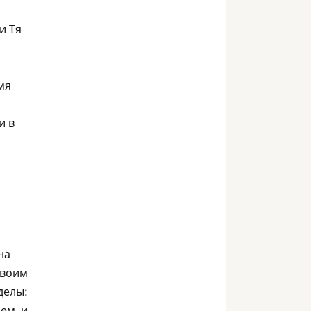
и Тя
мя
и в
на
своим
делы:
ем, и