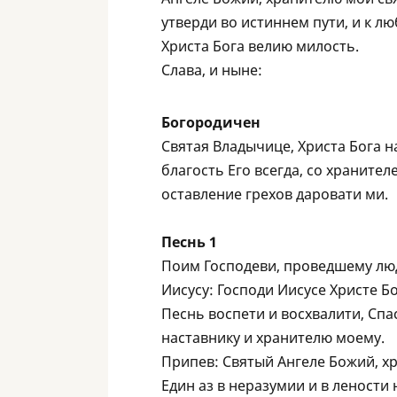
утверди во истиннем пути, и к л
Христа Бога велию милость.
Слава, и ныне:
Богородичен
Святая Владычице, Христа Бога 
благость Его всегда, со храните
оставление грехов даровати ми.
Песнь 1
Поим Господеви, проведшему люд
Иисусу: Господи Иисусе Христе Б
Песнь воспети и восхвалити, Спа
наставнику и хранителю моему.
Припев: Святый Aнгеле Божий, хр
Един аз в неразумии и в лености