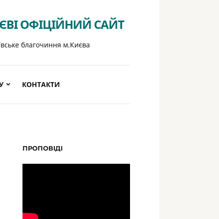
ИЄВІ ОФІЦІЙНИЙ САЙТ
ївське благочиння м.Києва
У
КОНТАКТИ
ПРОПОВІДІ