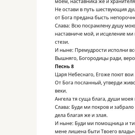
моем, наставника же и хранителя,
Не остави в путь шествующия ду
от Бога предана бысть непорочне
Слава: Всю посрамлену душу мою
наставниче мой, и исцеление ми 
стези.
И ныне: Премудрости исполни вс
Вышняго, Богородицы ради, веро
Песнь 8
Царя Небеснаго, Егоже поют вои 
От Бога посланный, утверди живо
веки.
Ангела тя суща блага, души моея
Слава: Буди ми покров и забрало
дела благая же и злая.
И ныне: Буди ми помощница и ти
мене лишена быти Твоего владыч