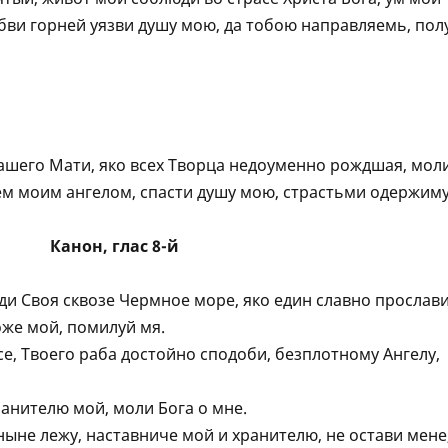
юбви горней уязви душу мою, да тобою направляемь, пол
нашего Мати, яко всех Творца недоуменно рождшая, мол
лем моим ангелом, спасти душу мою, страстьми одержиму
Канон, глас 8-й
и Своя сквозе Чермное море, яко един славно прослави
оже мой, помилуй мя.
се, Твоего раба достойно сподоби, безплотному Aнгелу,
анителю мой, моли Бога о мне.
 ныне лежу, наставниче мой и хранителю, не остави мене