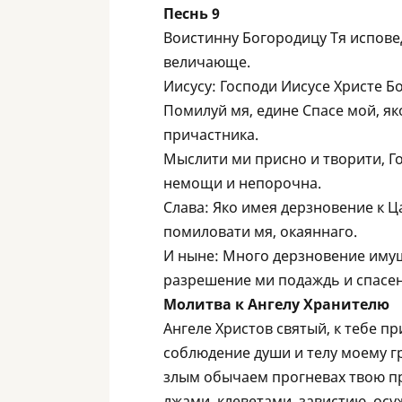
Песнь 9
Воистинну Богородицу Тя исповед
величающе.
Иисусу: Господи Иисусе Христе Б
Помилуй мя, едине Спасе мой, як
причастника.
Мыслити ми присно и творити, Го
немощи и непорочна.
Слава: Яко имея дерзновение к 
помиловати мя, окаяннаго.
И ныне: Много дерзновение имущ
разрешение ми подаждь и спасе
Молитва к Aнгелу Xранителю
Ангеле Христов святый, к тебе п
соблюдение души и телу моему г
злым обычаем прогневах твою пре
лжами, клеветами, завистию, ос