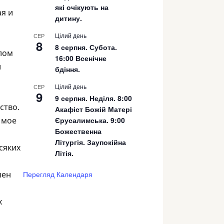
які очікують на
ая и
дитину.
Цілий день
СЕР
8
8 серпня. Субота.
елом
16:00 Всенічне
и
бдіння.
Цілий день
СЕР
9
9 серпня. Неділя. 8:00
ство.
Акафіст Божій Матері
Єрусалимська. 9:00
 мое
Божественна
Літургія. Заупокійна
сяких
Літія.
Перегляд Календаря
чен
х