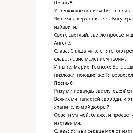
Песнь 5
Утренююще вопием Ти: Господи, с
Яко имея дерзновение к Богу, хр
избавити.
Свете светлый, светло просвети 
Aнгеле.
Слава: Спяща мя зле тяготою гре
славословие молением твоим.
И ныне: Марие, Госпоже Богород
низложи, поющия же Тя возвесел
Песнь 6
Ризу ми подаждь светлу, одеяйся
Всяких мя напастей свободи, и от
хранителю мой добрый.
Освети ум мой, блаже, и просвет
настави мя.
Слава: Устави сердце мое от нас