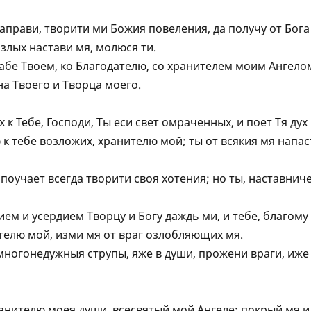
прави, творити ми Божия повеления, да получу от Бога
 злых настави мя, молюся ти.
рабе Твоем, ко Благодателю, со хранителем моим Aнгелом
а Твоего и Творца моего.
к Тебе, Господи, Ты еси свет омраченных, и поет Тя дух
к тебе возложих, хранителю мой; ты от всякия мя напас
 поучает всегда творити своя хотения; но ты, наставнич
ием и усердием Творцу и Богу даждь ми, и тебе, благому
телю мой, изми мя от враг озлобляющих мя.
многонедужныя струпы, яже в души, прожени враги, иже
анителю моея души, всесвятый мой Aнгеле: покрый мя и