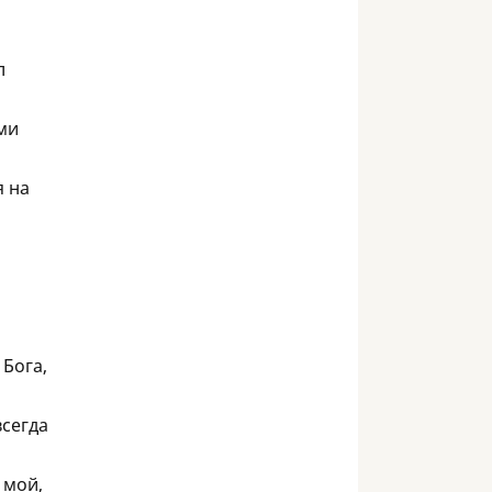
л
ми
я на
 Бога,
всегда
 мой,